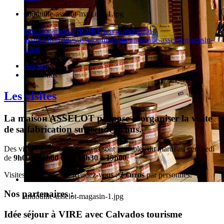
andouille-asselot-magasin-1.jpg
http://localhost/PROJET/www.andouille-
asselot.fr/images/asselot-magasin/andouille-asselot-magasin-
1.jpg
Accueil
Les visites
Les visites
La maison ASSELOT propose d’organiser la visite
de sa fabrication sur rendez-vous.
Des visites guidées en français sont possibles du mardi au vendredi
de
9h00 à 12h00
et de
14h30 à 19h00
.
Visites de groupe sur Rendez-vous :
2 €uros
par personnes.
Nos partenaires :
andouille-asselot-magasin-1.jpg
Idée séjour à VIRE avec Calvados tourisme