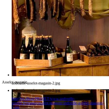
Asselot-magasin
andouille-asselot-magasin-2.jpg
andouille-asselot-magasin-2.jpg
http://localhost/PROJET/www.andouille-
asselot.fr/images/asselot-magasin/andouille-asselot-magasin-
2.jpg